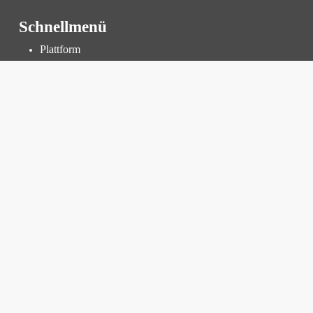
Schnellmenü
Plattform
Thermografische Untersuchung
Inspektion und Überprüfung
Kraftwerksmanagement
Preise
Ressourcen
Wissensdatenbank
Blog
FAQ
Firmen
Unternehmen
F&E
Karriere
Offene Stellen
Praktikumsprogramm