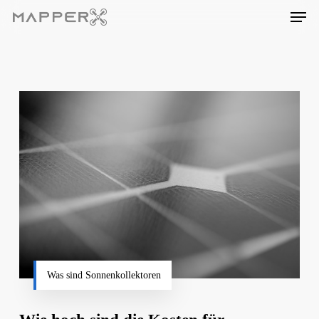
Skip
Men
to
main
content
Was sind Sonnenkollektoren