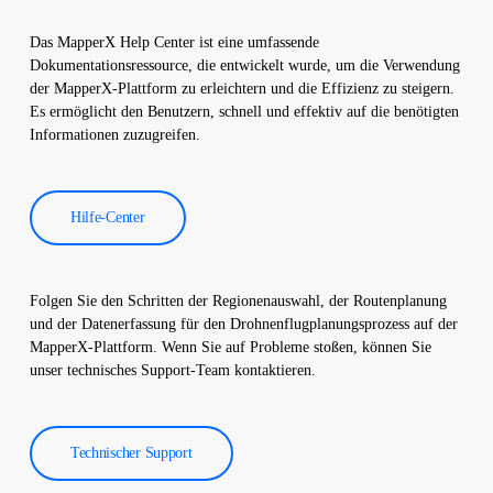
Die Daten der thermografischen Inspektion werden von unserer
Software verarbeitet und es wird ein umfassender Bericht
Das MapperX Help Center ist eine umfassende
erstellt. Diese Berichte werden verwendet, um die Effizienz von
Dokumentationsressource, die entwickelt wurde, um die Verwendung
Solarkraftwerken zu verbessern und die Betriebskosten zu
der MapperX-Plattform zu erleichtern und die Effizienz zu steigern.
senken.
Es ermöglicht den Benutzern, schnell und effektiv auf die benötigten
Informationen zuzugreifen.
Hilfe-Center
Folgen Sie den Schritten der Regionenauswahl, der Routenplanung
und der Datenerfassung für den Drohnenflugplanungsprozess auf der
MapperX-Plattform. Wenn Sie auf Probleme stoßen, können Sie
unser technisches Support-Team kontaktieren.
Technischer Support