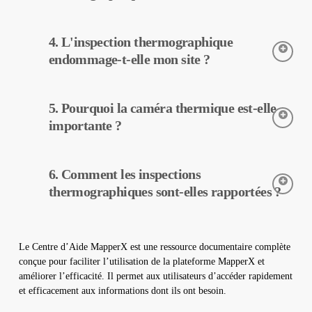
d’exploitation peuvent être réduits.
L’inspection thermographique est réalisée à l’aide de caméras
4. L'inspection thermographique
thermiques. Ces caméras détectent les températures des
équipements, et ces données sont traitées et rapportées par
endommage-t-elle mon site ?
MapperX.
L’inspection thermographique est une méthode non destructive,
5. Pourquoi la caméra thermique est-elle
elle peut donc être réalisée sans aucun changement physique
dans votre centrale. Elle n’endommage pas votre site et
importante ?
contribue à assurer un fonctionnement sûr de votre centrale.
Les caméras thermiques sont utilisées pour détecter avec
6. Comment les inspections
précision les températures des équipements dans les centrales
solaires. Elles aident à la détection précoce des pannes et à
thermographiques sont-elles rapportées ?
l’entretien préventif.
Les données d’inspection thermographique sont traitées par
notre logiciel, qui génère un rapport complet. Ces rapports sont
Le Centre d’Aide MapperX est une ressource documentaire complète
utilisés pour améliorer l’efficacité des centrales solaires et
conçue pour faciliter l’utilisation de la plateforme MapperX et
réduire les coûts d’exploitation.
améliorer l’efficacité. Il permet aux utilisateurs d’accéder rapidement
et efficacement aux informations dont ils ont besoin.