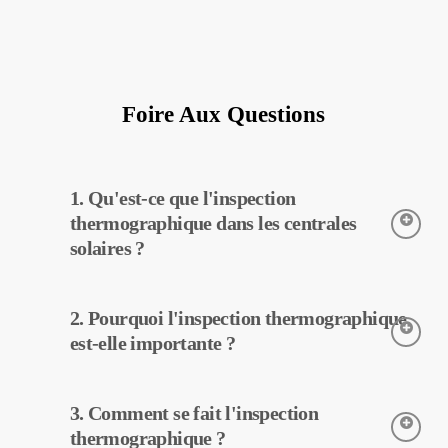
Foire Aux Questions
1. Qu'est-ce que l'inspection
thermographique dans les centrales
solaires ?
L’inspection thermographique est une technique utilisée pour
2. Pourquoi l'inspection thermographique
détecter les températures des équipements dans les centrales
solaires. Grâce à cette inspection, les pannes potentielles peuvent
est-elle importante ?
être détectées tôt et un entretien préventif peut être effectué.
L’inspection thermographique aide à améliorer l’efficacité des
3. Comment se fait l'inspection
équipements dans les centrales solaires. Avec la détection
précoce des pannes et l’entretien préventif, les coûts
thermographique ?