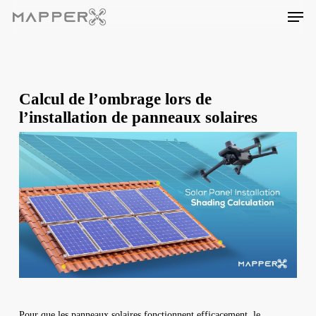
Skip
Men
to
main
content
Calcul de l’ombrage lors de
l’installation de panneaux solaires
Pour que les panneaux solaires fonctionnent efficacement, le