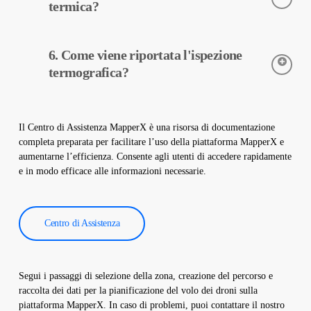
impianto. Non danneggia il sito e aiuta a mantenere il vostro
termica?
impianto sicuro e operativo.
Le telecamere termiche sono utilizzate per rilevare con
6. Come viene riportata l'ispezione
precisione le temperature delle apparecchiature negli impianti
solari. Queste telecamere aiutano nella diagnosi precoce dei
termografica?
guasti e nella manutenzione preventiva.
I dati dell’ispezione termografica vengono elaborati dal nostro
software e viene creato un rapporto completo. Questi rapporti
Il Centro di Assistenza MapperX è una risorsa di documentazione
sono utilizzati per migliorare l’efficienza degli impianti solari e
completa preparata per facilitare l’uso della piattaforma MapperX e
ridurre i costi operativi.
aumentarne l’efficienza. Consente agli utenti di accedere rapidamente
e in modo efficace alle informazioni necessarie.
Centro di Assistenza
Segui i passaggi di selezione della zona, creazione del percorso e
raccolta dei dati per la pianificazione del volo dei droni sulla
piattaforma MapperX. In caso di problemi, puoi contattare il nostro