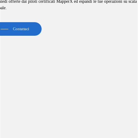
iedi offerte dai piloti certificati MapperX ed espandi le tue operazioni su scala
ale.
Contattaci