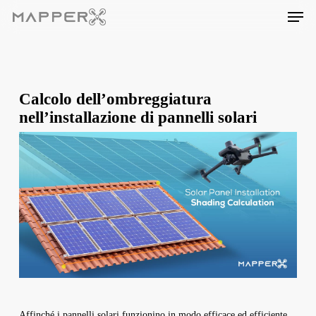
Skip
Men
to
main
content
Calcolo dell’ombreggiatura
nell’installazione di pannelli solari
Affinché i pannelli solari funzionino in modo efficace ed efficiente,