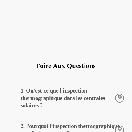
Foire Aux Questions
1. Qu'est-ce que l'inspection
thermographique dans les centrales
solaires ?
L’inspection thermographique est une technique utilisée pour
2. Pourquoi l'inspection thermographique
détecter les températures des équipements dans les centrales