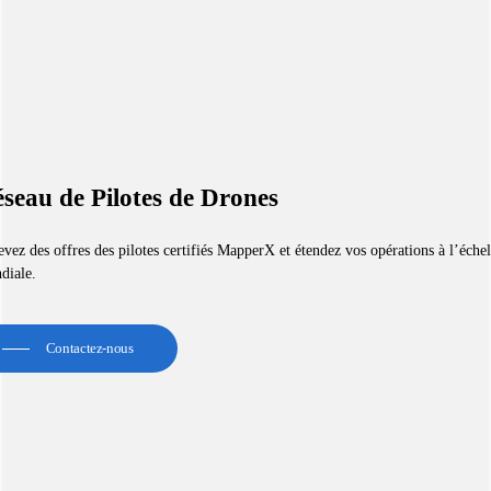
seau de Pilotes de Drones
vez des offres des pilotes certifiés MapperX et étendez vos opérations à l’échel
diale.
Contactez-nous