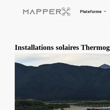
Skip
to
Plateforme
main
content
Installations solaires Thermog