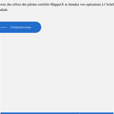
vez des offres des pilotes certifiés MapperX et étendez vos opérations à l’échel
diale.
Contactez-nous