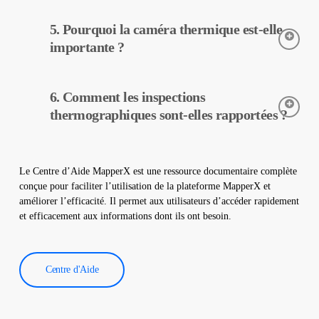
L’inspection thermographique est une méthode non destructive,
5. Pourquoi la caméra thermique est-elle
elle peut donc être réalisée sans aucun changement physique
dans votre centrale. Elle n’endommage pas votre site et
importante ?
contribue à assurer un fonctionnement sûr de votre centrale.
Les caméras thermiques sont utilisées pour détecter avec
6. Comment les inspections
précision les températures des équipements dans les centrales
solaires. Elles aident à la détection précoce des pannes et à
thermographiques sont-elles rapportées ?
l’entretien préventif.
Les données d’inspection thermographique sont traitées par
notre logiciel, qui génère un rapport complet. Ces rapports sont
Le Centre d’Aide MapperX est une ressource documentaire complète
utilisés pour améliorer l’efficacité des centrales solaires et
conçue pour faciliter l’utilisation de la plateforme MapperX et
réduire les coûts d’exploitation.
améliorer l’efficacité. Il permet aux utilisateurs d’accéder rapidement
et efficacement aux informations dont ils ont besoin.
Centre d'Aide