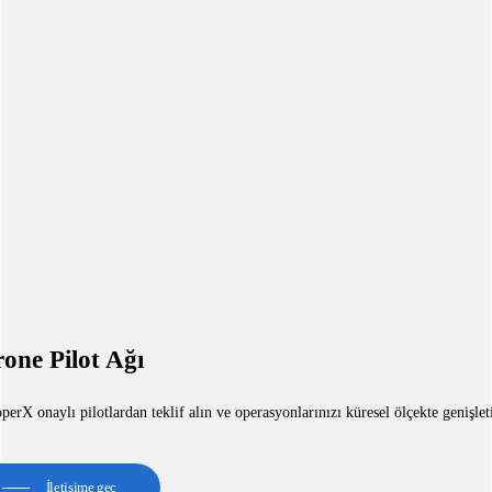
one Pilot Ağı
erX onaylı pilotlardan teklif alın ve operasyonlarınızı küresel ölçekte genişlet
İletişime geç