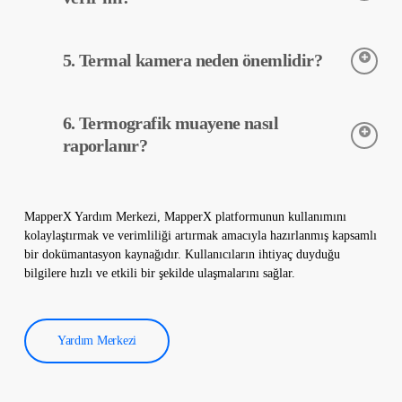
Termografik muayene, tahribatsız bir işlem olduğu için
5. Termal kamera neden önemlidir?
santralinizde herhangi bir fiziksel değişiklik yapmadan
uygulanır. Termografik muayene sahanıza zarar vermez ve
santralinizin güvenli bir şekilde çalışmasını sürdürmesine
Termal kameralar, güneş enerjisi santrallerindeki ekipmanların
yardımcı olur.
6. Termografik muayene nasıl
sıcaklıklarını hassas bir şekilde tespit etmek için kullanılır. Bu
kameralar, arızaların erken teşhisi ve önleyici bakım yapılmasına
raporlanır?
yardımcı olur.
Termografik muayene verileri yazılımımız tarafından işlenir ve
kapsamlı bir rapor oluşturulur. Bu raporlar, güneş enerjisi
MapperX Yardım Merkezi, MapperX platformunun kullanımını
santrallerinin verimliliğini artırmak ve işletme maliyetlerini
kolaylaştırmak ve verimliliği artırmak amacıyla hazırlanmış kapsamlı
düşürmek için kullanılır.
bir dokümantasyon kaynağıdır. Kullanıcıların ihtiyaç duyduğu
bilgilere hızlı ve etkili bir şekilde ulaşmalarını sağlar.
Yardım Merkezi