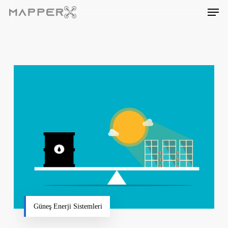
Skip
Men
to
main
content
Güneş Enerji Sistemleri