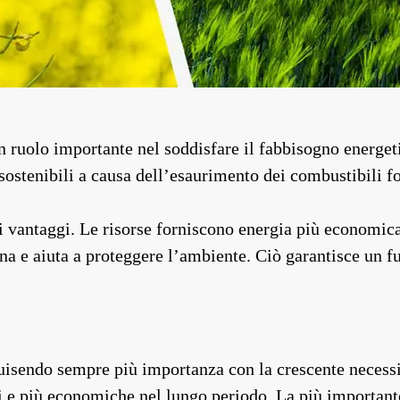
n ruolo importante nel soddisfare il fabbisogno energeti
stenibili a causa dell’esaurimento dei combustibili fo
 vantaggi. Le risorse forniscono energia più economica 
na e aiuta a proteggere l’ambiente. Ciò garantisce un fu
quisendo sempre più importanza con la crescente necessi
i e più economiche nel lungo periodo. La più importante 