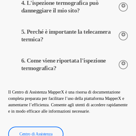
4. L'ispezione termografica può
termiche. Le telecamere rilevano le temperature delle
apparecchiature e questi dati vengono elaborati da MapperX e
danneggiare il mio sito?
riportati.
L’ispezione termografica è un processo non distruttivo, quindi
5. Perché è importante la telecamera
viene eseguita senza apportare modifiche fisiche al vostro
impianto. Non danneggia il sito e aiuta a mantenere il vostro
termica?
impianto sicuro e operativo.
Le telecamere termiche sono utilizzate per rilevare con
6. Come viene riportata l'ispezione
precisione le temperature delle apparecchiature negli impianti
solari. Queste telecamere aiutano nella diagnosi precoce dei
termografica?
guasti e nella manutenzione preventiva.
I dati dell’ispezione termografica vengono elaborati dal nostro
software e viene creato un rapporto completo. Questi rapporti
Il Centro di Assistenza MapperX è una risorsa di documentazione
sono utilizzati per migliorare l’efficienza degli impianti solari e
completa preparata per facilitare l’uso della piattaforma MapperX e
ridurre i costi operativi.
aumentarne l’efficienza. Consente agli utenti di accedere rapidamente
e in modo efficace alle informazioni necessarie.
Centro di Assistenza