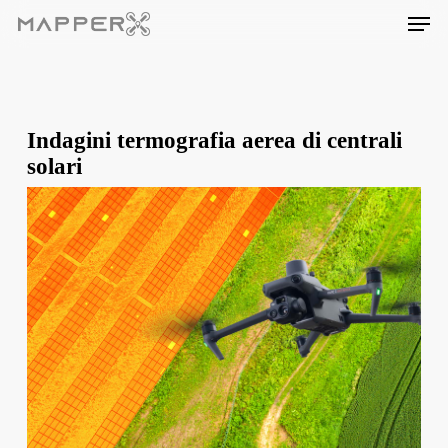
Skip
Men
to
main
content
Indagini termografia aerea di centrali
solari