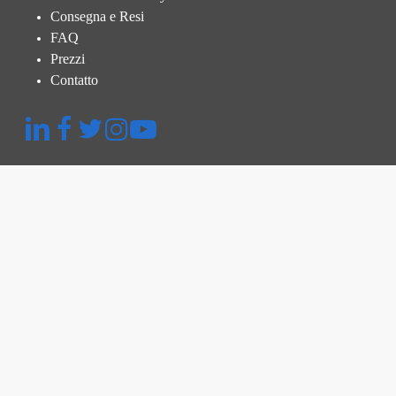
Consegna e Resi
FAQ
Prezzi
Contatto
Menu Rapido
Piattaforma
Ispezione Termografica
Ispezione e Verifica
Gestione della Centrale