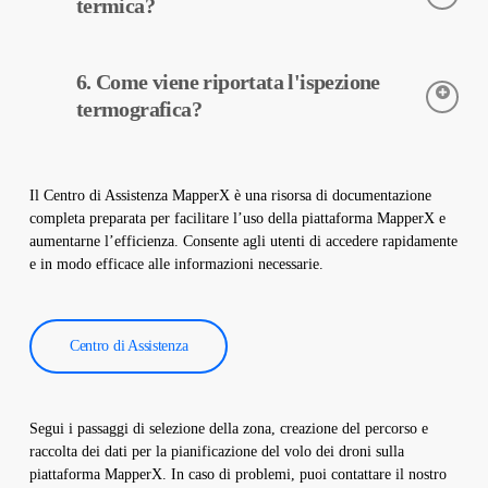
impianto. Non danneggia il sito e aiuta a mantenere il vostro
termica?
impianto sicuro e operativo.
Le telecamere termiche sono utilizzate per rilevare con
6. Come viene riportata l'ispezione
precisione le temperature delle apparecchiature negli impianti
solari. Queste telecamere aiutano nella diagnosi precoce dei
termografica?
guasti e nella manutenzione preventiva.
I dati dell’ispezione termografica vengono elaborati dal nostro
software e viene creato un rapporto completo. Questi rapporti
Il Centro di Assistenza MapperX è una risorsa di documentazione
sono utilizzati per migliorare l’efficienza degli impianti solari e
completa preparata per facilitare l’uso della piattaforma MapperX e
ridurre i costi operativi.
aumentarne l’efficienza. Consente agli utenti di accedere rapidamente
e in modo efficace alle informazioni necessarie.
Centro di Assistenza
Segui i passaggi di selezione della zona, creazione del percorso e
raccolta dei dati per la pianificazione del volo dei droni sulla
piattaforma MapperX. In caso di problemi, puoi contattare il nostro