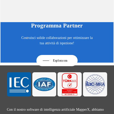
Programma Partner
Costruisci solide collaborazioni per ottimizzare la
tua attività di ispezione!
Esplora ora
Con il nostro software di intelligenza artificiale MapperX, abbiamo