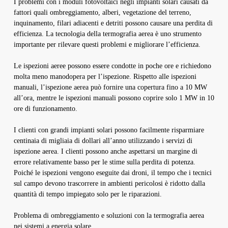
I problemi con i moduli fotovoltaici negli impianti solari causati da
fattori quali ombreggiamento, alberi, vegetazione del terreno,
inquinamento, filari adiacenti e detriti possono causare una perdita di
efficienza. La tecnologia della termografia aerea è uno strumento
importante per rilevare questi problemi e migliorare l’efficienza.
Le ispezioni aeree possono essere condotte in poche ore e richiedono
molta meno manodopera per l’ispezione. Rispetto alle ispezioni
manuali, l’ispezione aerea può fornire una copertura fino a 10 MW
all’ora, mentre le ispezioni manuali possono coprire solo 1 MW in 10
ore di funzionamento.
I clienti con grandi impianti solari possono facilmente risparmiare
centinaia di migliaia di dollari all’anno utilizzando i servizi di
ispezione aerea. I clienti possono anche aspettarsi un margine di
errore relativamente basso per le stime sulla perdita di potenza.
Poiché le ispezioni vengono eseguite dai droni, il tempo che i tecnici
sul campo devono trascorrere in ambienti pericolosi è ridotto dalla
quantità di tempo impiegato solo per le riparazioni.
Problema di ombreggiamento e soluzioni con la termografia aerea
nei sistemi a energia solare