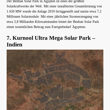
Der Benban Solar Park in Ägypten ist eines der größten
Solarkraftwerke der Welt. Mit einer installierten Gesamtleistung von
1.650 MW wurde die Anlage 2019 fertiggestellt und nutzte etwa 7,2
Millionen Solarmodule. Mit einer jährlichen Stromerzeugung von
etwa 3,8 Milliarden Kilowattstunden leistet der Benban Solar Park
einen wesentlichen Beitrag zum Energiebedarf Ägyptens.
7. Kurnool Ultra Mega Solar Park –
Indien