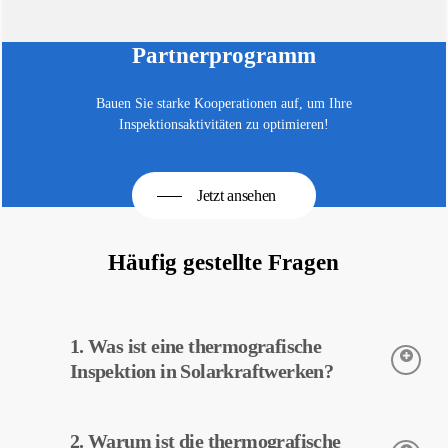
Partnerprogramm
Bauen Sie starke Kooperationen auf, um Ihre
Inspektionsaktivitäten zu optimieren!
Jetzt ansehen
Häufig gestellte Fragen
1. Was ist eine thermografische
Inspektion in Solarkraftwerken?
Die thermografische Inspektion ist eine Technik zur Erfassung
2. Warum ist die thermografische
der Temperaturen von Geräten in Solarkraftwerken. Diese