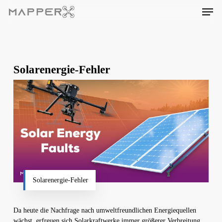
Skip
Men
to
main
content
Solarenergie-Fehler
Solarenergie-Fehler
Da heute die Nachfrage nach umweltfreundlichen Energiequellen
wächst, erfreuen sich Solarkraftwerke immer größerer Verbreitung.