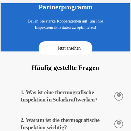
Partnerprogramm
Bauen Sie starke Kooperationen auf, um Ihre
Inspektionsaktivitäten zu optimieren!
Jetzt ansehen
Häufig gestellte Fragen
1. Was ist eine thermografische
Inspektion in Solarkraftwerken?
Die thermografische Inspektion ist eine Technik zur Erfassung
2. Warum ist die thermografische
der Temperaturen von Geräten in Solarkraftwerken. Diese
Inspektion ermöglicht eine frühzeitige Erkennung potenzieller
Inspektion wichtig?