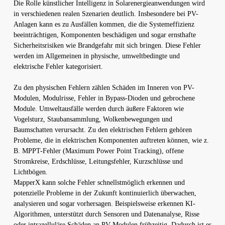
Die Rolle künstlicher Intelligenz in Solarenergieanwendungen wird
in verschiedenen realen Szenarien deutlich. Insbesondere bei PV-
Anlagen kann es zu Ausfällen kommen, die die Systemeffizienz
beeinträchtigen, Komponenten beschädigen und sogar ernsthafte
Sicherheitsrisiken wie Brandgefahr mit sich bringen. Diese Fehler
werden im Allgemeinen in physische, umweltbedingte und
elektrische Fehler kategorisiert.
Zu den physischen Fehlern zählen Schäden im Inneren von PV-
Modulen, Modulrisse, Fehler in Bypass-Dioden und gebrochene
Module. Umweltausfälle werden durch äußere Faktoren wie
Vogelsturz, Staubansammlung, Wolkenbewegungen und
Baumschatten verursacht. Zu den elektrischen Fehlern gehören
Probleme, die in elektrischen Komponenten auftreten können, wie z.
B. MPPT-Fehler (Maximum Power Point Tracking), offene
Stromkreise, Erdschlüsse, Leitungsfehler, Kurzschlüsse und
Lichtbögen.
MapperX kann solche Fehler schnellstmöglich erkennen und
potenzielle Probleme in der Zukunft kontinuierlich überwachen,
analysieren und sogar vorhersagen. Beispielsweise erkennen KI-
Algorithmen, unterstützt durch Sensoren und Datenanalyse, Risse
oder intrazelluläre Schäden an PV-Modulen frühzeitig. Dadurch ist es