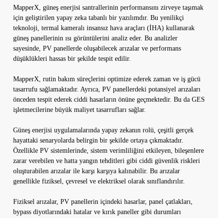
MapperX, güneş enerjisi santrallerinin performansını zirveye taşımak
için geliştirilen yapay zeka tabanlı bir yazılımdır. Bu yenilikçi
teknoloji, termal kameralı insansız hava araçları (İHA) kullanarak
güneş panellerinin ısı görüntülerini analiz eder. Bu analizler
sayesinde, PV panellerde oluşabilecek arızalar ve performans
düşüklükleri hassas bir şekilde tespit edilir.
MapperX, rutin bakım süreçlerini optimize ederek zaman ve iş gücü
tasarrufu sağlamaktadır. Ayrıca, PV panellerdeki potansiyel arızaları
önceden tespit ederek ciddi hasarların önüne geçmektedir. Bu da GES
işletmecilerine büyük maliyet tasarrufları sağlar.
Güneş enerjisi uygulamalarında yapay zekanın rolü, çeşitli gerçek
hayattaki senaryolarda belirgin bir şekilde ortaya çıkmaktadır.
Özellikle PV sistemlerinde, sistem verimliliğini etkileyen, bileşenlere
zarar verebilen ve hatta yangın tehditleri gibi ciddi güvenlik riskleri
oluşturabilen arızalar ile karşı karşıya kalınabilir. Bu arızalar
genellikle fiziksel, çevresel ve elektriksel olarak sınıflandırılır.
Fiziksel arızalar, PV panellerin içindeki hasarlar, panel çatlakları,
bypass diyotlarındaki hatalar ve kırık paneller gibi durumları