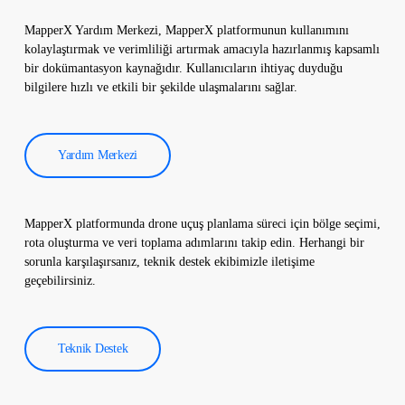
Termografik muayene verileri yazılımımız tarafından işlenir ve
kapsamlı bir rapor oluşturulur. Bu raporlar, güneş enerjisi
MapperX Yardım Merkezi, MapperX platformunun kullanımını
santrallerinin verimliliğini artırmak ve işletme maliyetlerini
kolaylaştırmak ve verimliliği artırmak amacıyla hazırlanmış kapsamlı
düşürmek için kullanılır.
bir dokümantasyon kaynağıdır. Kullanıcıların ihtiyaç duyduğu
bilgilere hızlı ve etkili bir şekilde ulaşmalarını sağlar.
Yardım Merkezi
MapperX platformunda drone uçuş planlama süreci için bölge seçimi,
rota oluşturma ve veri toplama adımlarını takip edin. Herhangi bir
sorunla karşılaşırsanız, teknik destek ekibimizle iletişime
geçebilirsiniz.
Teknik Destek