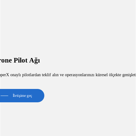
one Pilot Ağı
erX onaylı pilotlardan teklif alın ve operasyonlarınızı küresel ölçekte genişlet
İletişime geç