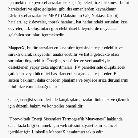
içermektedir. Çevresel arızalar ise kuş düşmeleri, toz birikmesi, bulut
hareketleri ve ağaç gölgeleri gibi dış etmenlerden kaynaklanır.
Elektriksel arızalar ise MPPT (Maksimum Güç Noktası Takibi)
hataları, açık devreler, toprak hataları, hat hatlarındaki sorunlar, kısa
devreler, ark oluşumları gibi elektriksel bileşenlerde meydana
gelebilen sorunları içermektedir.
MapperX, bu tür arızaları en kısa süre içerisinde tespit edebilir ve
sürekli olarak izleyebilir, analiz edebilir ve hatta gelecekte olası
sorunları öngörebilir. Örneğin, sensörler ve veri analiziyle
desteklenen yapay zeka algoritmaları, PV panellerinde oluşabilecek
çatlakları veya hücre içi hasarları erken aşamada tespit eder. Bu,
sistem bakımını daha önceden planlama ve böylece arıza durumlarını
minimize etme olanağı tanır.
Güneş enerjisi santrallerinde karşılaşılan arızaları önlemek ve çözmek
için düzenli bakım ve kontroller önemlidir.
”
Fotovoltaik Enerji Sistemleri Termografik Muayenesi
” hakkında
daha fazla bilgi edinmek için web sitesini ziyaret edin. Güncel
içerikler için LinkedIn
MapperX
hesabımızı takip edin.