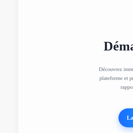
Déma
Découvrez imméd
plateforme et p
rappo
La