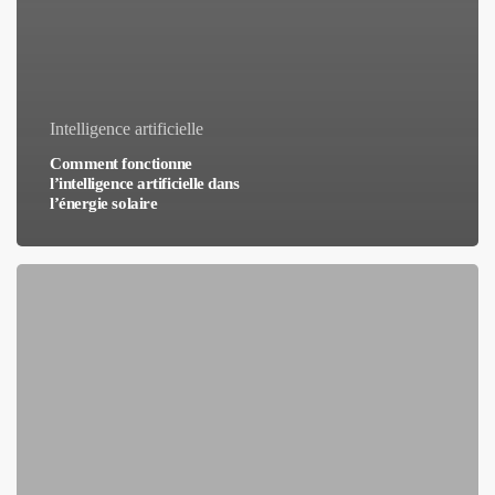
Intelligence artificielle
Comment fonctionne
l’intelligence artificielle dans
l’énergie solaire
Utilisation
de
lintelligence
artificielle
et
augmentation
de
lefficacité
des
centrales