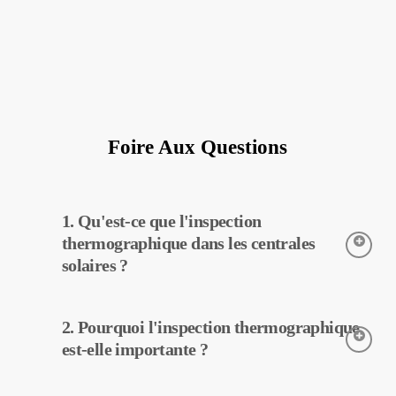
Foire Aux Questions
1. Qu'est-ce que l'inspection
thermographique dans les centrales
solaires ?
L’inspection thermographique est une technique utilisée pour
2. Pourquoi l'inspection thermographique
détecter les températures des équipements dans les centrales
solaires. Grâce à cette inspection, les pannes potentielles peuvent
est-elle importante ?
être détectées tôt et un entretien préventif peut être effectué.
L’inspection thermographique aide à améliorer l’efficacité des