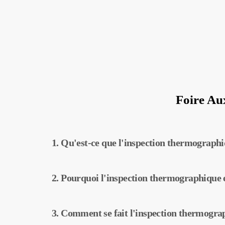
Foire Au
1. Qu'est-ce que l'inspection thermographiq
L’inspection thermographique est une techniqu
2. Pourquoi l'inspection thermographique e
équipements dans les centrales solaires. Grâce
peuvent être détectées tôt et un entretien préve
L’inspection thermographique aide à améliorer
3. Comment se fait l'inspection thermogra
solaires. Avec la détection précoce des pannes 