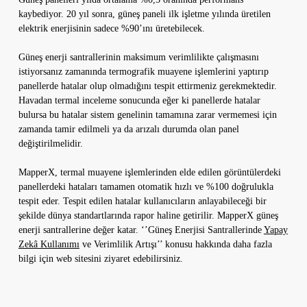
kaybediyor. 20 yıl sonra, güneş paneli ilk işletme yılında üretilen
elektrik enerjisinin sadece %90’ını üretebilecek.
Güneş enerji santrallerinin maksimum verimlilikte çalışmasını
istiyorsanız zamanında termografik muayene işlemlerini yaptırıp
panellerde hatalar olup olmadığını tespit ettirmeniz gerekmektedir.
Havadan termal inceleme sonucunda eğer ki panellerde hatalar
bulursa bu hatalar sistem genelinin tamamına zarar vermemesi için
zamanda tamir edilmeli ya da arızalı durumda olan panel
değiştirilmelidir.
MapperX, termal muayene işlemlerinden elde edilen görüntülerdeki
panellerdeki hataları tamamen otomatik hızlı ve %100 doğrulukla
tespit eder. Tespit edilen hatalar kullanıcıların anlayabileceği bir
şekilde dünya standartlarında rapor haline getirilir. MapperX güneş
enerji santrallerine değer katar. ‘’Güneş Enerjisi Santrallerinde
Yapay
Zekâ Kullanımı
ve Verimlilik Artışı’’ konusu hakkında daha fazla
bilgi için web sitesini ziyaret edebilirsiniz.