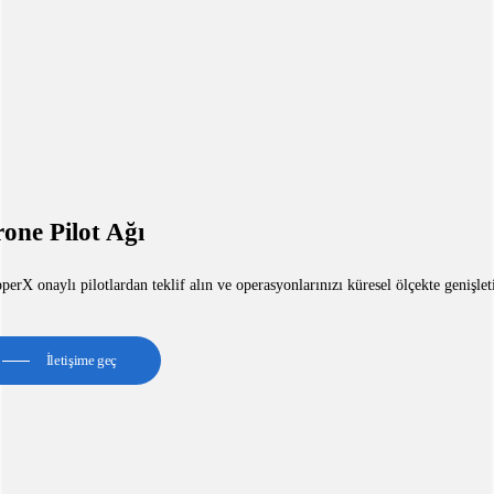
one Pilot Ağı
erX onaylı pilotlardan teklif alın ve operasyonlarınızı küresel ölçekte genişlet
İletişime geç