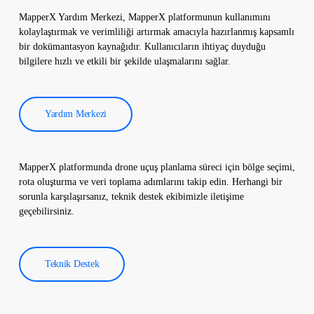
kapsamlı bir rapor oluşturulur. Bu raporlar, güneş enerjisi
MapperX Yardım Merkezi, MapperX platformunun kullanımını
santrallerinin verimliliğini artırmak ve işletme maliyetlerini
kolaylaştırmak ve verimliliği artırmak amacıyla hazırlanmış kapsamlı
düşürmek için kullanılır.
bir dokümantasyon kaynağıdır. Kullanıcıların ihtiyaç duyduğu
bilgilere hızlı ve etkili bir şekilde ulaşmalarını sağlar.
Yardım Merkezi
MapperX platformunda drone uçuş planlama süreci için bölge seçimi,
rota oluşturma ve veri toplama adımlarını takip edin. Herhangi bir
sorunla karşılaşırsanız, teknik destek ekibimizle iletişime
geçebilirsiniz.
Teknik Destek