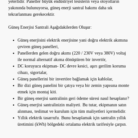
yeterlidir. Paneller büyük endüstriyel tesislerin veya otoyolların
yakınında bulunuyorsa, güneş enerji santral bakımı daha sık
tekrarlanması gerekecektir.
Güneş Enerjisi Santrali Aşağıdakilerden Oluşur:
Güneş enerjisini elektrik enerjisine yani doğru elektrik akımına
çeviren güneş panelleri,
Panellerden gelen doğru akımı (220 / 230V veya 380V) voltaj
ile normal alternatif akıma dönüştüren bir invertör,
DC koruyucu ekipman- DC devre kesici, aşırı gerilim koruma
cihazı, sigortalar,
Güneş panellerini bir invertöre bağlamak için kablolar,
Bir dizi güneş panelini bir çatıya veya bir zemin yapısına monte
etmek için montaj kiti.
Bir güneş enerjisi santralinin geri ödeme süresi nasıl hesaplanır?
Güneş enerjisi santralinizin maliyeti. Bu tutar, ekipmanın satın
alınması, teslimat ve kurulum için tüm maliyetleri içermelidir.
Yıllık elektrik tasarrufu. Bunu hesaplamak için santralin yıllık
üretimini (kWh) bölgedeki ortalama elektrik tarifesiyle çarpın.