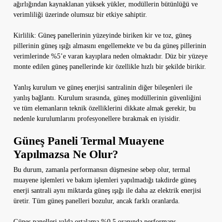
ağırlığından kaynaklanan yüksek yükler, modüllerin bütünlüğü ve
verimliliği üzerinde olumsuz bir etkiye sahiptir.
Kirlilik: Güneş panellerinin yüzeyinde biriken kir ve toz, güneş
pillerinin güneş ışığı almasını engellemekte ve bu da güneş pillerinin
verimlerinde %5’e varan kayıplara neden olmaktadır. Düz bir yüzeye
monte edilen güneş panellerinde kir özellikle hızlı bir şekilde birikir.
Yanlış kurulum ve güneş enerjisi santralinin diğer bileşenleri ile
yanlış bağlantı. Kurulum sırasında, güneş modüllerinin güvenliğini
ve tüm elemanların teknik özelliklerini dikkate almak gerekir, bu
nedenle kurulumlarını profesyonellere bırakmak en iyisidir.
Güneş Paneli Termal Muayene
Yapılmazsa Ne Olur?
Bu durum, zamanla performansın düşmesine sebep olur, termal
muayene işlemleri ve bakım işlemleri yapılmadığı takdirde güneş
enerji santrali aynı miktarda güneş ışığı ile daha az elektrik enerjisi
üretir. Tüm güneş panelleri bozulur, ancak farklı oranlarda.
Güneş panelleri yılda ortalama %0,5 oranında performans