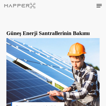
Skip
Men
to
main
content
Güneş Enerji Santrallerinin Bakımı