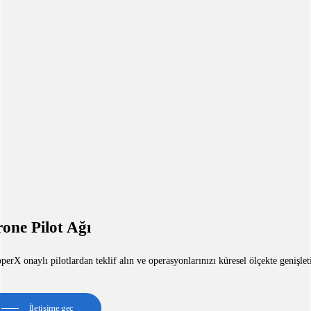
one Pilot Ağı
erX onaylı pilotlardan teklif alın ve operasyonlarınızı küresel ölçekte genişlet
İletişime geç