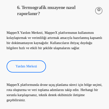
santralinizin güvenli bir şekilde çalışmasını sürdürmesine
Termal kameralar, güneş enerjisi santrallerindeki ekipmanların
yardımcı olur.
6. Termografik muayene nasıl
sıcaklıklarını hassas bir şekilde tespit etmek için kullanılır. Bu
kameralar, arızaların erken teşhisi ve önleyici bakım yapılmasına
raporlanır?
yardımcı olur.
Termografik muayene verileri yazılımımız tarafından işlenir ve
kapsamlı bir rapor oluşturulur. Bu raporlar, güneş enerjisi
MapperX Yardım Merkezi, MapperX platformunun kullanımını
santrallerinin verimliliğini artırmak ve işletme maliyetlerini
kolaylaştırmak ve verimliliği artırmak amacıyla hazırlanmış kapsamlı
düşürmek için kullanılır.
bir dokümantasyon kaynağıdır. Kullanıcıların ihtiyaç duyduğu
bilgilere hızlı ve etkili bir şekilde ulaşmalarını sağlar.
Yardım Merkezi
MapperX platformunda drone uçuş planlama süreci için bölge seçimi,
rota oluşturma ve veri toplama adımlarını takip edin. Herhangi bir
sorunla karşılaşırsanız, teknik destek ekibimizle iletişime
geçebilirsiniz.