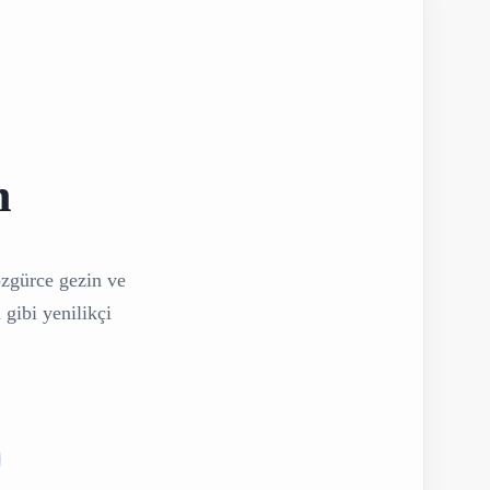
n
özgürce gezin ve
 gibi yenilikçi