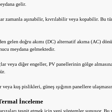
eydana gelir.
 zamanla aşınabilir, kıvrılabilir veya kopabilir. Bu tür 
nden gelen doğru akımı (DC) alternatif akıma (AC) dönüşt
onucu meydana gelmektedir.
ar veya diğer engeller, PV panellerinin gölge almasına
ür.
 veya kuş pislikleri, güneş ışığının panellere ulaşmasını
 Termal İnceleme
i arızaları tespit etmek için yeni yöntemler sunuyor. B