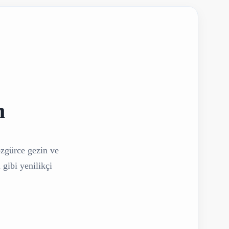
n
özgürce gezin ve
 gibi yenilikçi