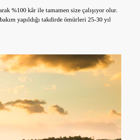
yarak %100 kâr ile tamamen size çalışıyor olur.
bakım yapıldığı takdirde ömürleri 25-30 yıl