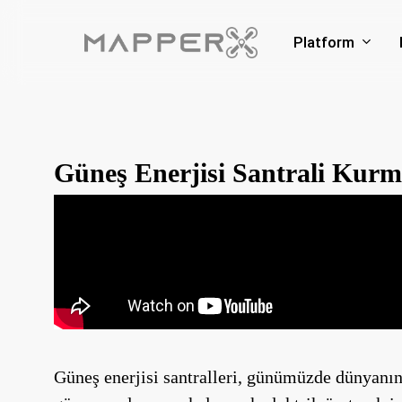
Skip
to
Platform
main
content
Güneş Enerjisi Santrali Kurm
Güneş enerjisi santralleri, günümüzde dünyanın e