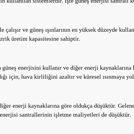
in kullanılan sistemlerdir. İşte güneş enerjisi santral
le çalışır ve güneş ışınlarının en yüksek düzeyde kullan
trik üretim kapasitesine sahiptir.
n güneş enerjisini kullanır ve diğer enerji kaynaklarına
ığı için, hava kirliliğini azaltır ve küresel ısınmaya yo
diğer enerji kaynaklarına göre oldukça düşüktür. Gelene
nerjisi santrallerinin işletme maliyetleri de düşüktür.