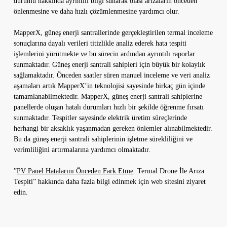
durumu hakkında ayrıntılı bilgi sunarak olası arızaların önceden
önlenmesine ve daha hızlı çözümlenmesine yardımcı olur.
MapperX, güneş enerji santrallerinde gerçekleştirilen termal inceleme
sonuçlarına dayalı verileri titizlikle analiz ederek hata tespiti
işlemlerini yürütmekte ve bu sürecin ardından ayrıntılı raporlar
sunmaktadır. Güneş enerji santrali sahipleri için büyük bir kolaylık
sağlamaktadır. Önceden saatler süren manuel inceleme ve veri analiz
aşamaları artık MapperX’in teknolojisi sayesinde birkaç gün içinde
tamamlanabilmektedir. MapperX, güneş enerji santrali sahiplerine
panellerde oluşan hatalı durumları hızlı bir şekilde öğrenme fırsatı
sunmaktadır. Tespitler sayesinde elektrik üretim süreçlerinde
herhangi bir aksaklık yaşanmadan gereken önlemler alınabilmektedir.
Bu da güneş enerji santrali sahiplerinin işletme sürekliliğini ve
verimliliğini artırmalarına yardımcı olmaktadır.
”
PV Panel Hatalarını Önceden Fark Etme
: Termal Drone İle Arıza
Tespiti” hakkında daha fazla bilgi edinmek için web sitesini ziyaret
edin.