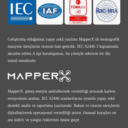
Geliştirmiş olduğumuz yapay zekâ yazılımı MapperX ile termografik
muayene süreçlerini otonom hale getirdik. IEC 62446-3 kapsamında
akredite edilen A tipi kuruluşumuz, bu yönüyle sektörde bir ilki
temsil etmektedir.
MapperX, güneş enerjisi santrallerinde verimliliği artırarak karbon
emisyonunu azaltan, IEC 62446 standartlarına uyumlu yapay zekâ
destekli analiz ve raporlama yazılımıdır. Bakım ve onarım süreçlerini
dijitalleştirerek operasyonel verimliliği artırır, finansal kayıpları en
aza indirir ve yangın risklerinin önüne geçer.