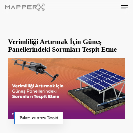
Skip
Men
to
main
content
Verimliliği Artırmak İçin Güneş
Panellerindeki Sorunları Tespit Etme
Bakım ve Arıza Tespiti