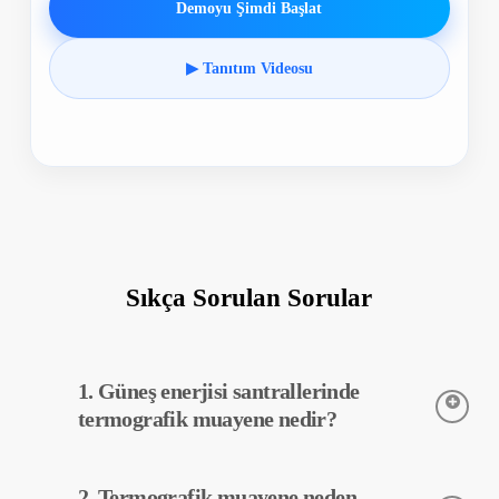
Demoyu Şimdi Başlat
▶ Tanıtım Videosu
Sıkça Sorulan Sorular
1. Güneş enerjisi santrallerinde
termografik muayene nedir?
Termografik muayene, güneş enerjisi santrallerinde kullanılan
2. Termografik muayene neden
ekipmanların sıcaklıklarını tespit etmek için kullanılan bir