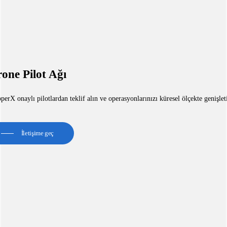
one Pilot Ağı
erX onaylı pilotlardan teklif alın ve operasyonlarınızı küresel ölçekte genişlet
İletişime geç