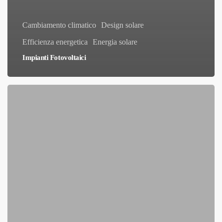
Cambiamento climatico
Design solare
Efficienza energetica
Energia solare
Impianti Fotovoltaici
Centrali
solari:
generazione
di
energia
a
bassa
impronta
di
carbonio