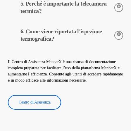
5. Perché è importante la telecamera
viene eseguita senza apportare modifiche fisiche al vostro
impianto. Non danneggia il sito e aiuta a mantenere il vostro
termica?
impianto sicuro e operativo.
Le telecamere termiche sono utilizzate per rilevare con
6. Come viene riportata l'ispezione
precisione le temperature delle apparecchiature negli impianti
solari. Queste telecamere aiutano nella diagnosi precoce dei
termografica?
guasti e nella manutenzione preventiva.
I dati dell’ispezione termografica vengono elaborati dal nostro
software e viene creato un rapporto completo. Questi rapporti
Il Centro di Assistenza MapperX è una risorsa di documentazione
sono utilizzati per migliorare l’efficienza degli impianti solari e
completa preparata per facilitare l’uso della piattaforma MapperX e
ridurre i costi operativi.
aumentarne l’efficienza. Consente agli utenti di accedere rapidamente
e in modo efficace alle informazioni necessarie.
Centro di Assistenza
Segui i passaggi di selezione della zona, creazione del percorso e
raccolta dei dati per la pianificazione del volo dei droni sulla