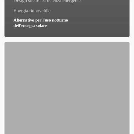
Design solare
Efficienza energetica
Energia rinnovabile
Alternative per l’uso notturno
dell’energia solare
Impianti
Fotovoltaici