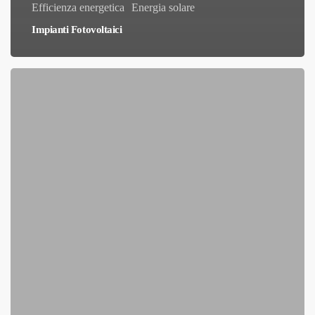
Efficienza energetica
Energia solare
Impianti Fotovoltaici
Progettazione
solare
con
drone