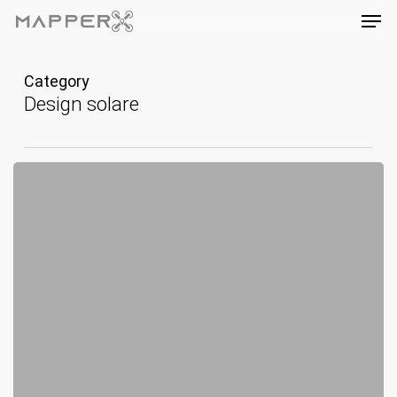
Skip
Men
to
main
content
Category
Design solare