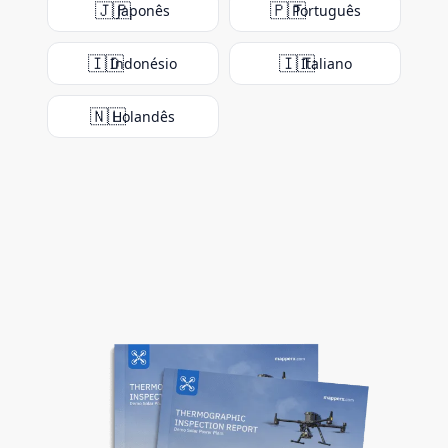
🇯🇵
🇵🇹
Japonês
Português
🇮🇩
🇮🇹
Indonésio
Italiano
🇳🇱
Holandês