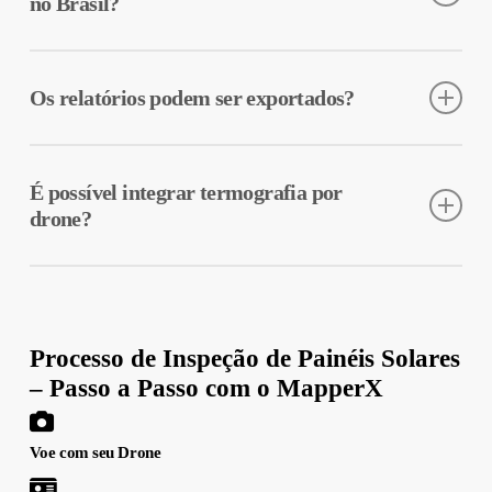
no Brasil?
O sistema segue os parâmetros internacionais, adaptando
limites de irradiância e vento às condições locais.
Os relatórios podem ser exportados?
Sim, em PDF, Excel e formato digital auditável conforme a
IEC 62446-3.
É possível integrar termografia por
drone?
Sim, os voos térmicos do MapperX são importados e
correlacionados automaticamente aos dados de campo.
Processo de Inspeção de Painéis Solares
– Passo a Passo com o MapperX
Voe com seu Drone