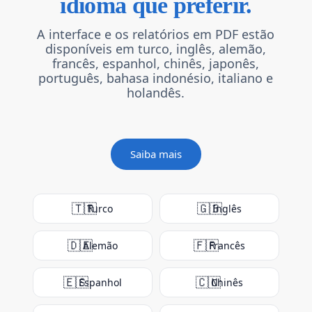
idioma que preferir.
A interface e os relatórios em PDF estão
disponíveis em turco, inglês, alemão,
francês, espanhol, chinês, japonês,
português, bahasa indonésio, italiano e
holandês.
Saiba mais
🇹🇷
🇬🇧
Turco
Inglês
🇩🇪
🇫🇷
Alemão
Francês
🇪🇸
🇨🇳
Espanhol
Chinês