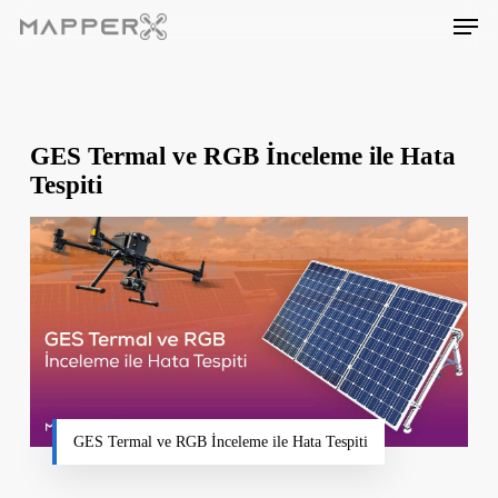
Skip
Men
to
main
content
GES Termal ve RGB İnceleme ile Hata
Tespiti
GES Termal ve RGB İnceleme ile Hata Tespiti