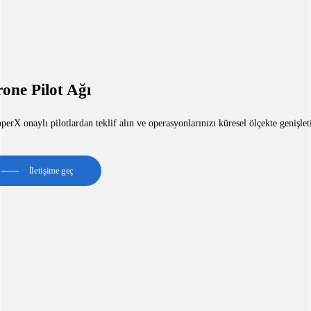
one Pilot Ağı
erX onaylı pilotlardan teklif alın ve operasyonlarınızı küresel ölçekte genişlet
İletişime geç