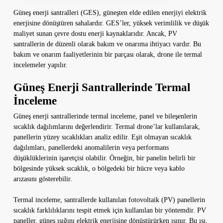
Güneş enerji santralleri (GES), güneşten elde edilen enerjiyi elektrik
enerjisine dönüştüren sahalardır. GES’ler, yüksek verimlilik ve düşük
maliyet sunan çevre dostu enerji kaynaklarıdır. Ancak, PV
santrallerin de düzenli olarak bakım ve onarıma ihtiyacı vardır. Bu
bakım ve onarım faaliyetlerinin bir parçası olarak, drone ile termal
incelemeler yapılır.
Güneş Enerji Santrallerinde Termal
İnceleme
Güneş enerji santrallerinde termal inceleme, panel ve bileşenlerin
sıcaklık dağılımlarını değerlendirir. Termal drone’lar kullanılarak,
panellerin yüzey sıcaklıkları analiz edilir. Eşit olmayan sıcaklık
dağılımları, panellerdeki anomalilerin veya performans
düşüklüklerinin işaretçisi olabilir. Örneğin, bir panelin belirli bir
bölgesinde yüksek sıcaklık, o bölgedeki bir hücre veya kablo
arızasını gösterebilir.
Termal inceleme, santrallerde kullanılan fotovoltaik (PV) panellerin
sıcaklık farklılıklarını tespit etmek için kullanılan bir yöntemdir. PV
paneller, güneş ışığını elektrik enerjisine dönüştürürken ısınır. Bu ısı,