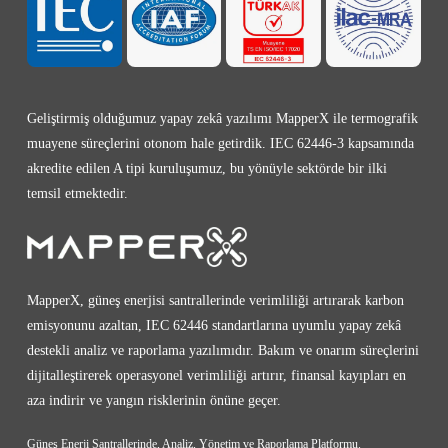
Geliştirmiş olduğumuz yapay zekâ yazılımı MapperX ile termografik
muayene süreçlerini otonom hale getirdik. IEC 62446-3 kapsamında
akredite edilen A tipi kuruluşumuz, bu yönüyle sektörde bir ilki
temsil etmektedir.
MapperX, güneş enerjisi santrallerinde verimliliği artırarak karbon
emisyonunu azaltan, IEC 62446 standartlarına uyumlu yapay zekâ
destekli analiz ve raporlama yazılımıdır. Bakım ve onarım süreçlerini
dijitalleştirerek operasyonel verimliliği artırır, finansal kayıpları en
aza indirir ve yangın risklerinin önüne geçer.
Güneş Enerji Santrallerinde, Analiz, Yönetim ve Raporlama Platformu.