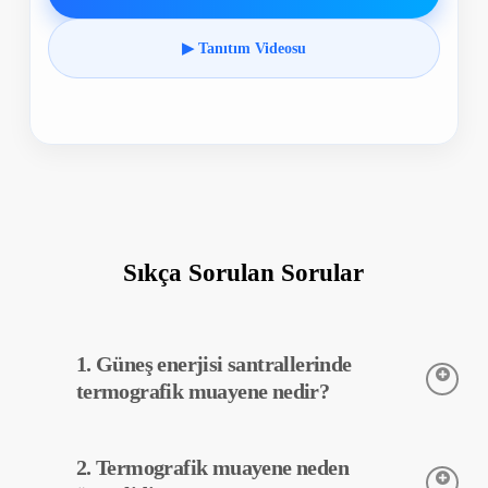
▶ Tanıtım Videosu
Sıkça Sorulan Sorular
1. Güneş enerjisi santrallerinde
termografik muayene nedir?
Termografik muayene, güneş enerjisi santrallerinde kullanılan
2. Termografik muayene neden
ekipmanların sıcaklıklarını tespit etmek için kullanılan bir