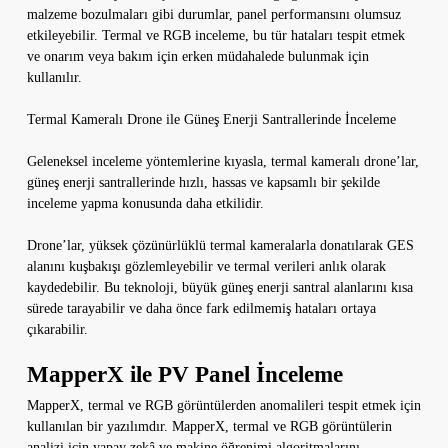
malzeme bozulmaları gibi durumlar, panel performansını olumsuz
etkileyebilir. Termal ve RGB inceleme, bu tür hataları tespit etmek
ve onarım veya bakım için erken müdahalede bulunmak için
kullanılır.
Termal Kameralı Drone ile Güneş Enerji Santrallerinde İnceleme
Geleneksel inceleme yöntemlerine kıyasla, termal kameralı drone’lar,
güneş enerji santrallerinde hızlı, hassas ve kapsamlı bir şekilde
inceleme yapma konusunda daha etkilidir.
Drone’lar, yüksek çözünürlüklü termal kameralarla donatılarak GES
alanını kuşbakışı gözlemleyebilir ve termal verileri anlık olarak
kaydedebilir. Bu teknoloji, büyük güneş enerji santral alanlarını kısa
sürede tarayabilir ve daha önce fark edilmemiş hataları ortaya
çıkarabilir.
MapperX ile PV Panel İnceleme
MapperX, termal ve RGB görüntülerden anomalileri tespit etmek için
kullanılan bir yazılımdır. MapperX, termal ve RGB görüntülerin
analizi için yapay zekâ ve makine öğrenimi algoritmalarını