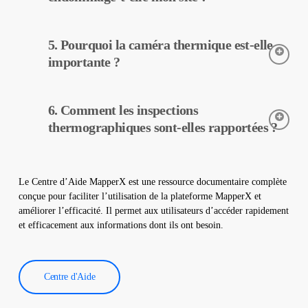
MapperX.
L’inspection thermographique est une méthode non destructive,
5. Pourquoi la caméra thermique est-elle
elle peut donc être réalisée sans aucun changement physique
dans votre centrale. Elle n’endommage pas votre site et
importante ?
contribue à assurer un fonctionnement sûr de votre centrale.
Les caméras thermiques sont utilisées pour détecter avec
6. Comment les inspections
précision les températures des équipements dans les centrales
solaires. Elles aident à la détection précoce des pannes et à
thermographiques sont-elles rapportées ?
l’entretien préventif.
Les données d’inspection thermographique sont traitées par
notre logiciel, qui génère un rapport complet. Ces rapports sont
Le Centre d’Aide MapperX est une ressource documentaire complète
utilisés pour améliorer l’efficacité des centrales solaires et
conçue pour faciliter l’utilisation de la plateforme MapperX et
réduire les coûts d’exploitation.
améliorer l’efficacité. Il permet aux utilisateurs d’accéder rapidement
et efficacement aux informations dont ils ont besoin.
Centre d'Aide