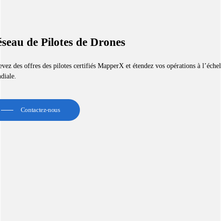
seau de Pilotes de Drones
vez des offres des pilotes certifiés MapperX et étendez vos opérations à l’échel
diale.
Contactez-nous