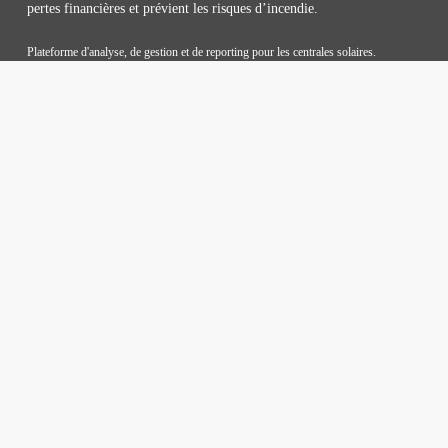
pertes financières et prévient les risques d’incendie.
Plateforme d'analyse, de gestion et de reporting pour les centrales solaires.
Entreprise
Protection des Données Personnelles
Politique de Confidentialité
Livraison et Retours
FAQ
Prix
Contact