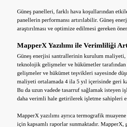
Güneş panelleri, farklı hava koşullarından etkil
panellerin performansı artırılabilir. Güneş enerj
araştırılması ve optimize edilmesi gereken öne
MapperX Yazılımı ile Verimliliği Art
Güneş enerjisi santrallerinin kurulum maliyeti, 
teknolojik gelişmeler ve hükümetler tarafından 
gelişmeler ve hükümet teşvikleri sayesinde düşm
maliyeti ortalamada 4 ila 5 yıl içerisinde geri 
Bu da uzun vadede tasarruf sağlamak isteyen işl
daha verimli hale getirilerek işletme sahipleri en
MapperX yazılımı ayrıca termografik muayene v
için kapsamlı raporlar sunmaktadır. MapperX, g