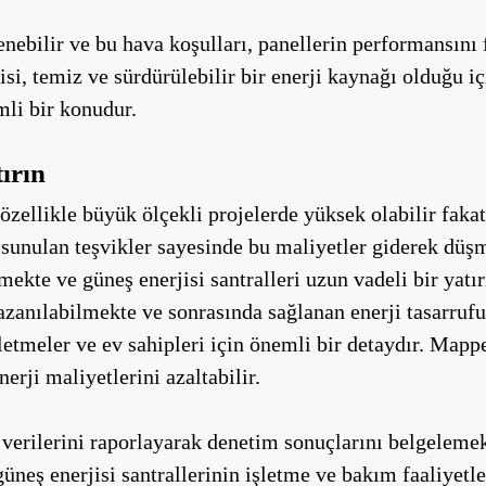
enebilir ve bu hava koşulları, panellerin performansını f
isi, temiz ve sürdürülebilir bir enerji kaynağı olduğu i
mli bir konudur.
ırın
özellikle büyük ölçekli projelerde yüksek olabilir fakat
sunulan teşvikler sayesinde bu maliyetler giderek düşm
ekte ve güneş enerjisi santralleri uzun vadeli bir yatı
kazanılabilmekte ve sonrasında sağlanan enerji tasarrufu
etmeler ve ev sahipleri için önemli bir detaydır. Mappe
erji maliyetlerini azaltabilir.
erilerini raporlayarak denetim sonuçlarını belgelemek
üneş enerjisi santrallerinin işletme ve bakım faaliye