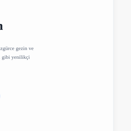
n
özgürce gezin ve
 gibi yenilikçi