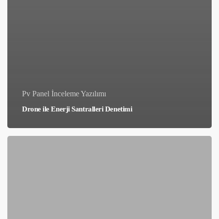
Pv Panel İnceleme Yazılımı
Drone ile Enerji Santralleri Denetimi
GES
(Güneş
Enerji
Santrali)
Bakım
Onarım
Termal
Analiz