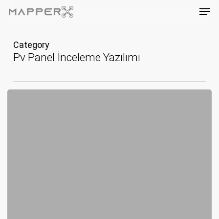
Skip
Men
to
main
content
Category
Pv Panel İnceleme Yazılımı
Drone
ile
Güneş
Enerjisi
Denetimi