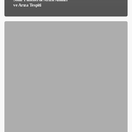
ve Arıza Tespiti
Güneş
Panellerinde
Arıza
ve
Hasar
Tespiti