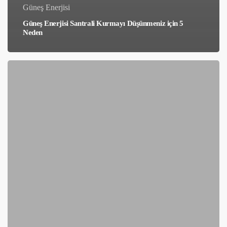
Güneş Enerjisi
Güneş Enerjisi Santrali Kurmayı Düşünmeniz için 5
Neden
Hava
Koşullarının
Güneş
Enerjisi
Üretimine
Etkisi