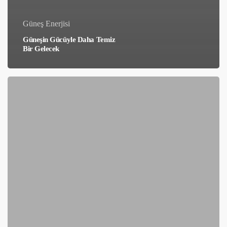
Güneş Enerjisi
Güneşin Gücüyle Daha Temiz
Bir Gelecek
Güneş
Enerjisi
Santrali
Kurmayı
Düşünmeniz
için
5
Neden